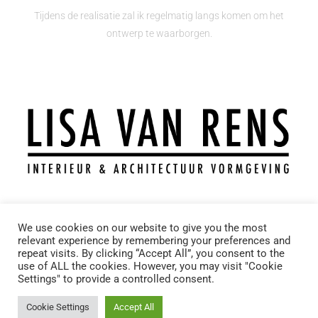
Tijdens de realisatie zal ik regelmatig langs komen om het
ontwerp te waarborgen.
We use cookies on our website to give you the most
T.: +31 6 11743969
relevant experience by remembering your preferences and
M.: info@lisavanrens.nl
repeat visits. By clicking “Accept All”, you consent to the
A.: Molenveldweg 9 – 5953KT – Reuver
use of ALL the cookies. However, you may visit "Cookie
Settings" to provide a controlled consent.
Wil je niets missen?
Cookie Settings
Accept All