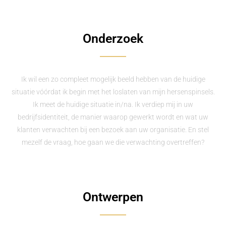
Onderzoek
Ik wil een zo compleet mogelijk beeld hebben van de huidige
situatie vóórdat ik begin met het loslaten van mijn hersenspinsels.
Ik meet de huidige situatie in/na. Ik verdiep mij in uw
bedrijfsidentiteit, de manier waarop gewerkt wordt en wat uw
klanten verwachten bij een bezoek aan uw organisatie. En stel
mezelf de vraag, hoe gaan we die verwachting overtreffen?
Ontwerpen