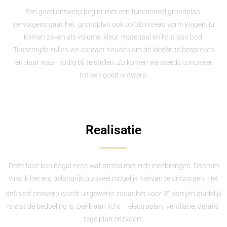
Een goed ontwerp begint met een functioneel grondplan.
Vervolgens gaat het grondplan ook op 3D niveau vorm krijgen. Er
komen zaken als volume, kleur, materiaal en licht aan bod.
Tussentijds zullen we contact houden om de ideeën te bespreken
en daar waar nodig bij te stellen. Zo komen we steeds concreter
tot een goed ontwerp.
Realisatie
Deze fase kan nogal eens wat stress met zich meebrengen. Daarom
vind ik het erg belangrijk u zoveel mogelijk hiervan te ontzorgen. Het
e
definitef ontwerp wordt uitgewerkt zodat het voor 3
partijen duidelijk
is wat de bedoeling is. Denk aan licht – electraplan, ventilatie, details,
tegelplan enzvoort,