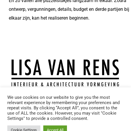
En zo vallen alle puzzelstukjes langzaam in elkaar. Zodra
ontwerp, vergunningen, details, budget en derde partijen bij
elkaar zijn, kan het realiseren beginnen.
T.: +31 6 11743969
We use cookies on our website to give you the most
relevant experience by remembering your preferences and
M.: info@lisavanrens.nl
repeat visits. By clicking “Accept All”, you consent to the
A.: Molenveldweg 9 – 5953KT – Reuver
use of ALL the cookies. However, you may visit "Cookie
Settings" to provide a controlled consent.
Voor leuke interieurtips
Cookie Settings
Accept All