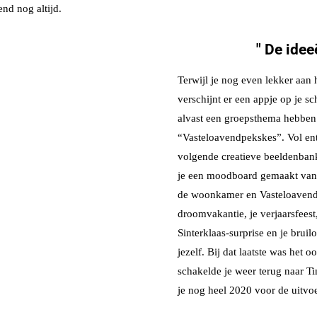
end nog altijd.
" De ideeë
Terwijl je nog even lekker aan h
verschijnt er een appje op je sc
alvast een groepsthema hebben
“Vasteloavendpekskes”. Vol ent
volgende creatieve beeldenbank
je een moodboard gemaakt van 
de woonkamer en Vasteloavend 
droomvakantie, je verjaarsfeest,
Sinterklaas-surprise en je brui
jezelf. Bij dat laatste was het o
schakelde je weer terug naar Ti
je nog heel 2020 voor de uitvo