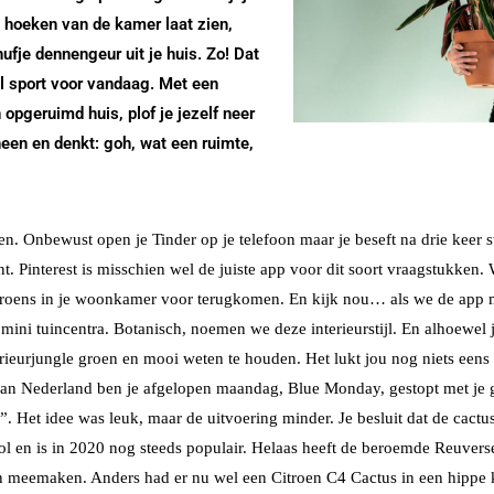
e hoeken van de kamer laat zien,
nufje dennengeur uit je huis. Zo! Dat
l sport voor vandaag. Met een
 opgeruimd huis, plof je jezelf neer
heen en denkt: goh, wat een ruimte,
len. Onbewust open je Tinder op je telefoon maar je beseft na drie keer s
nt. Pinterest is misschien wel de juiste app voor dit soort vraagstukken.
s groens in je woonkamer voor terugkomen. En kijk nou… als we de ap
mini tuincentra. Botanisch, noemen we deze interieurstijl. En alhoewel j
erieurjungle groen en mooi weten te houden. Het lukt jou nog niets eens
van Nederland ben je afgelopen maandag, Blue Monday, gestopt met j
. Het idee was leuk, maar de uitvoering minder. Je besluit dat de cactus
vol en is in 2020 nog steeds populair. Helaas heeft de beroemde Reuve
en meemaken. Anders had er nu wel een Citroen C4 Cactus in een hippe 