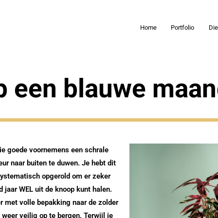
Home
Portfolio
Di
p een blauwe maa
rtie goede voornemens een schrale
ur naar buiten te duwen. Je hebt dit
systematisch opgerold om er zeker
nd jaar WEL uit de knoop kunt halen.
er met volle bepakking naar de zolder
weer veilig op te bergen. Terwijl je