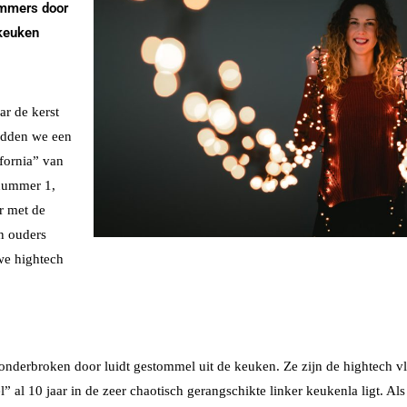
ummers door
 keuken
ar de kerst
adden we een
ifornia” van
nummer 1,
r met de
n ouders
we hightech
nderbroken door luidt gestommel uit de keuken. Ze zijn de hightech vl
 al 10 jaar in de zeer chaotisch gerangschikte linker keukenla ligt. A