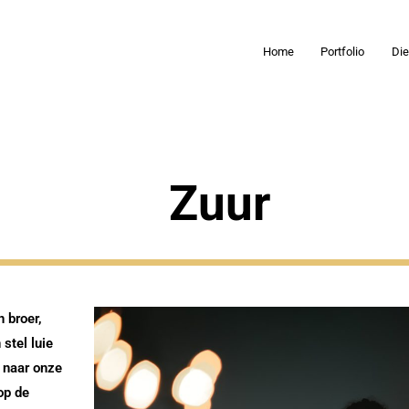
Home
Portfolio
Di
Zuur
n broer,
 stel luie
d naar onze
op de