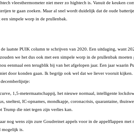
hightech vleesthermometer niet meer zo hightech is. Vanuit de keuken c
terijen te gaan zoeken. Maar al snel wordt duidelijk dat de oude batteri
 een simpele worp in de prullenbak.
de laatste PUIK column te schrijven van 2020. Een uitdaging, want 2020 
 zouden we het dus ook met een simpele worp in de prullenbak moeten 
nou eenmaal een terugblik bij van het afgelopen jaar. Een jaar waarin P
niet door konden gaan. Ik begrijp ook wel dat we liever vooruit kijken
decemberlijstje:
 curve, 1,5-metermaatschappij, het nieuwe normaal, intelligente lockdo
us, sneltest, IC-opnames, mondkapje, coronacrisis, quarantaine, thuiswe
t Trump die niet tegen zijn verlies kan.
 jaar nog wens zijn zure Goudreinet appels voor in de appelflappen met 
 mogelijk is.